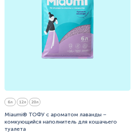
6л
12л
20л
Miaumi® ТОФУ с ароматом лаванды –
комкующийся наполнитель для кошачьего
туалета