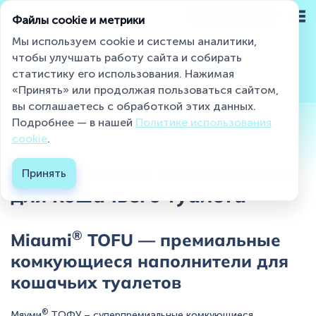
Обратная связь
Файлы cookie и метрики
Мы используем cookie и системы аналитики,
чтобы улучшать работу сайта и собирать
статистику его использования. Нажимая
Miaumi® на страже чистоты и свежести
Все товары
Комкующиеся
Впитывающие
«Принять» или продолжая пользоваться сайтом,
вы соглашаетесь с обработкой этих данных.
Подробнее — в нашей
Политике использования
Каталог
cookie
.
Каталог...
О бренде
Комкующиеся наполнители
Принять
для кошачьего туалета
Блог
Контакты
®
Miaumi
TOFU — премиальные
Где купить ?
комкующиеся наполнители для
кошачьих туалетов
Контакты
®
Мяуми
ТОФУ – суперпремиальные комкующиеся