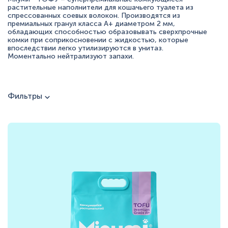
+7 (495) 223-95-39
растительные наполнители для кошачьего туалета из
спрессованных соевых волокон. Производятся из
hello@miaumi.ru
премиальных гранул класса A+ диаметром 2 мм,
обладающих способностью образовывать сверхпрочные
комки при соприкосновении с жидкостью, которые
впоследствии легко утилизируются в унитаз.
Моментально нейтрализуют запахи.
Фильтры