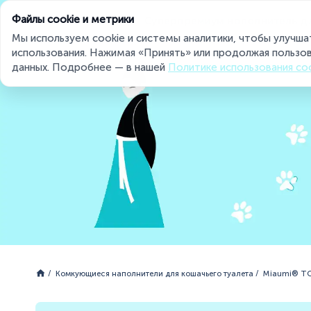
Файлы cookie и метрики
Суперпремиум наполнитель д
Мы используем cookie и системы аналитики, чтобы улучша
использования. Нажимая «Принять» или продолжая пользов
данных. Подробнее — в нашей
Политике использования co
Miaumi® на страже чистоты и свежести
Комкующиеся наполнители для кошачьего туалета
Miaumi® ТО