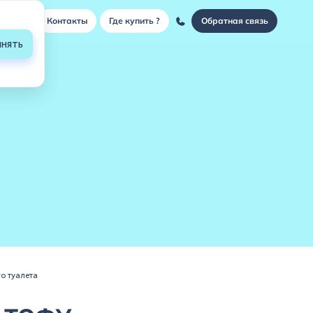
›
лог
Контакты
Где купить ?
Обратная связь
нять
о туалета