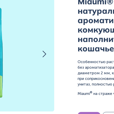
Miaumi®
натурал
аромати
комкую
наполни
кошачье
Особенностью рас
без ароматизатора
диаметром 2 мм, к
при соприкосновен
унитаз, полностью 
®
Miaumi
на страже 