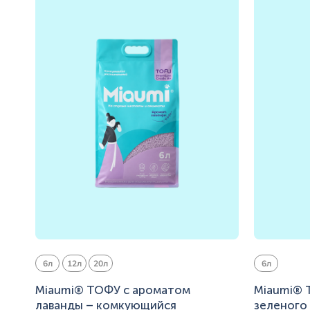
6л
12л
20л
6л
Miaumi® ТОФУ с ароматом
Miaumi® 
лаванды – комкующийся
зеленого