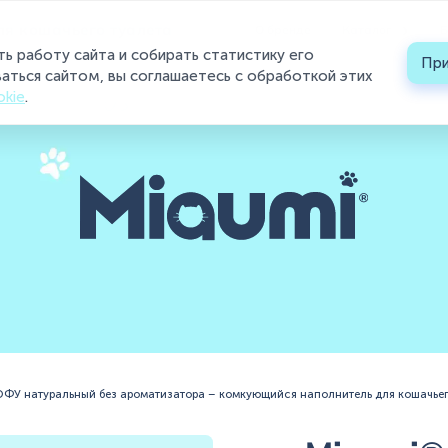
›
ля кошачьего туалета
О бренде
Каталог
Б
ть работу сайта и собирать статистику его
При
Каталог
аться сайтом, вы соглашаетесь с обработкой этих
okie
.
О бренде
Блог
Контакты
Где купить ?
Контакты
+7 (495) 223-95-39
hello@miaumi.ru
ФУ натуральный без ароматизатора – комкующийся наполнитель для кошачьег