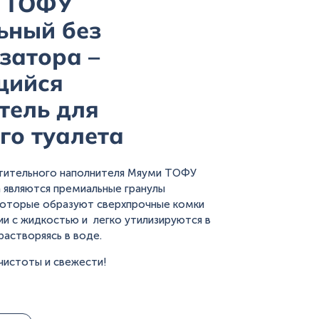
 ТОФУ
ьный без
затора –
щийся
тель для
го туалета
тительного наполнителя Мяуми ТОФУ
 являются премиальные гранулы
оторые образуют сверхпрочные комки
ии с жидкостью и легко утилизируются в
растворяясь в воде.
чистоты и свежести!