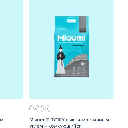
6л
20л
ом
Miaumi® ТОФУ с активированным
углем – комкующийся