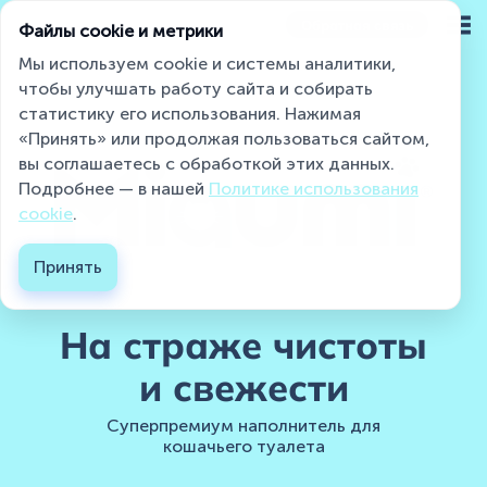
Обратная связь
Файлы cookie и метрики
Мы используем cookie и системы аналитики,
чтобы улучшать работу сайта и собирать
статистику его использования. Нажимая
Miaumi® на страже чистоты и свежести
«Принять» или продолжая пользоваться сайтом,
вы соглашаетесь с обработкой этих данных.
Подробнее — в нашей
Политике использования
Каталог
cookie
.
О бренде
Принять
Блог
На страже чистоты
Контакты
и свежести
Где купить ?
Суперпремиум наполнитель для
кошачьего туалета
Контакты