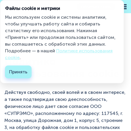
Обратная связь
Файлы cookie и метрики
Мы используем cookie и системы аналитики,
чтобы улучшать работу сайта и собирать
статистику его использования. Нажимая
Miaumi® на страже чистоты и свежести
«Принять» или продолжая пользоваться сайтом,
Политика использования cookie...
вы соглашаетесь с обработкой этих данных.
Подробнее — в нашей
Политике использования
Каталог
Политика
cookie
.
О бренде
использования cookie
Принять
Блог
Действуя свободно, своей волей и в своем интересе,
Контакты
а также подтверждая свою дееспособность,
Где купить ?
физическое лицо дает свое согласие ООО
«СУПРЭМО», расположенному по адресу: 117545, г.
Москва, улица Дорожная, дом 1, корпус 5, строение
Контакты
3, на обработку файлов cookie и пользовательских