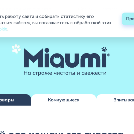
›
ля кошачьего туалета
О бренде
Каталог
Б
ть работу сайта и собирать статистику его
При
Каталог
аться сайтом, вы соглашаетесь с обработкой этих
okie
.
О бренде
Блог
Контакты
Где купить ?
Контакты
товары
Комкующиеся
Впитыва
+7 (495) 223-95-39
hello@miaumi.ru