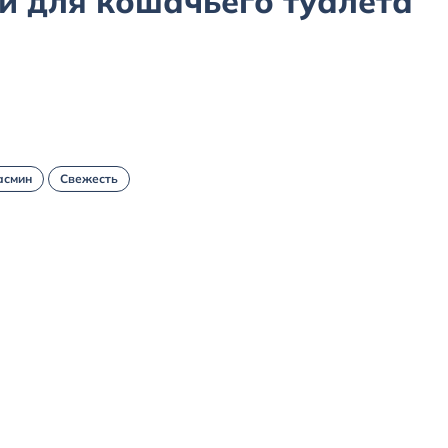
й для кошачьего туалета
смин
Свежесть