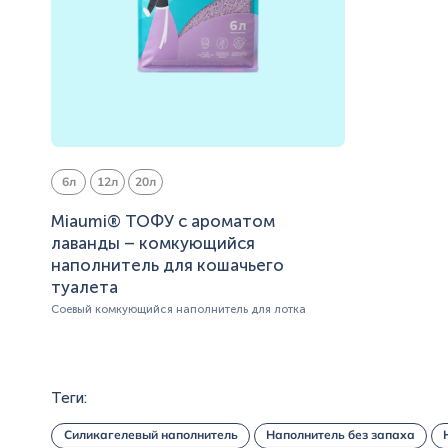
6л
12л
20л
Miaumi® ТОФУ с ароматом
лаванды – комкующийся
наполнитель для кошачьего
туалета
Соевый комкующийся наполнитель для лотка
Теги:
Силикагелевый наполнитель
Наполнитель без запаха