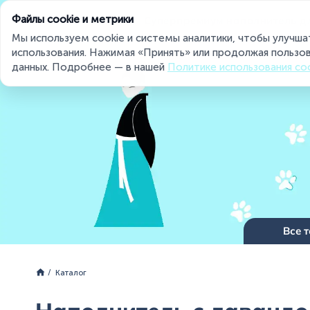
Файлы cookie и метрики
Суперпремиум наполнитель д
Мы используем cookie и системы аналитики, чтобы улучша
использования. Нажимая «Принять» или продолжая пользов
данных. Подробнее — в нашей
Политике использования co
Miaumi® на страже чистоты и свежести
Все 
Каталог