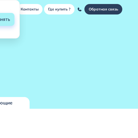
›
лог
Контакты
Где купить ?
Обратная связь
нять
ющие