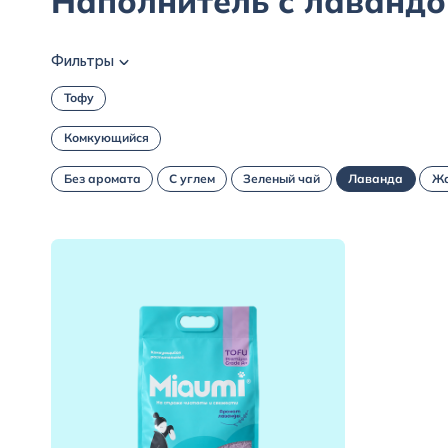
Наполнитель с лавандо
Фильтры
Тофу
Комкующийся
Без аромата
С углем
Зеленый чай
Лаванда
Жа