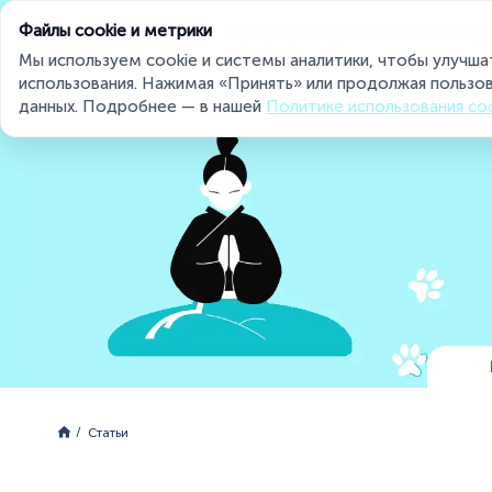
Файлы cookie и метрики
Суперпремиум наполнитель д
Мы используем cookie и системы аналитики, чтобы улучша
использования. Нажимая «Принять» или продолжая пользов
данных. Подробнее — в нашей
Политике использования co
Miaumi® на страже чистоты и свежести
Статьи