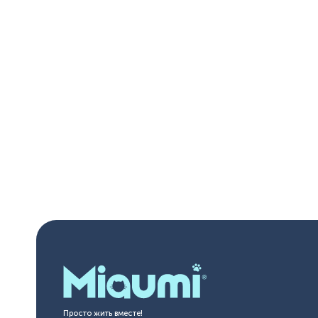
Разобравшись с этими мелочами, можно не просто решить
проблему, а сделать так, чтобы животное спокойно и
уверенно пользовалось лотком без напоминаний и срывов.
Просто жить вместе!