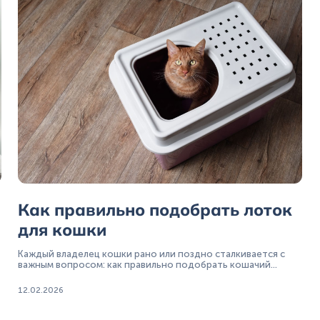
Как правильно подобрать лоток
для кошки
у
Каждый владелец кошки рано или поздно сталкивается с
важным вопросом: как правильно подобрать кошачий
туалет, чтобы питомцу было удобно, а уборка не
превращалась в ежедневное испытание.
12.02.2026