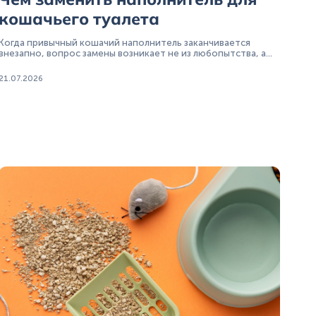
кошачьего туалета
Когда привычный кошачий наполнитель заканчивается
внезапно, вопрос замены возникает не из любопытства, а
срочно. В такие моменты хозяин готов использовать почти
любой вариант, лишь бы кот не начал игнорировать лоток.
21.07.2026