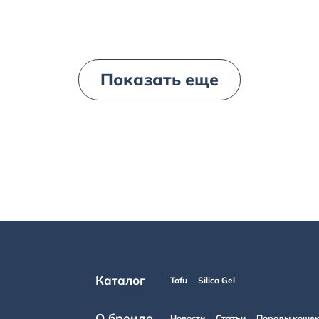
Показать еще
Каталог
Tofu
Silica Gel
О бренде
Новости
Статьи
Породы коше