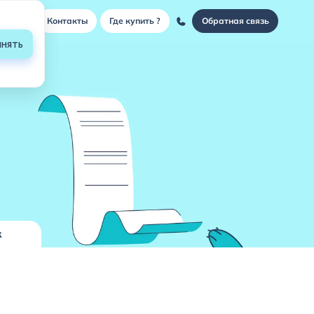
›
лог
Контакты
Где купить ?
Обратная связь
нять
к