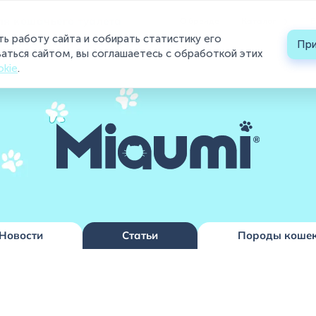
›
ля кошачьего туалета
О бренде
Каталог
Б
ть работу сайта и собирать статистику его
При
Каталог
аться сайтом, вы соглашаетесь с обработкой этих
okie
.
О бренде
Блог
Контакты
Где купить ?
Контакты
Новости
Статьи
Породы коше
+7 (495) 223-95-39
hello@miaumi.ru