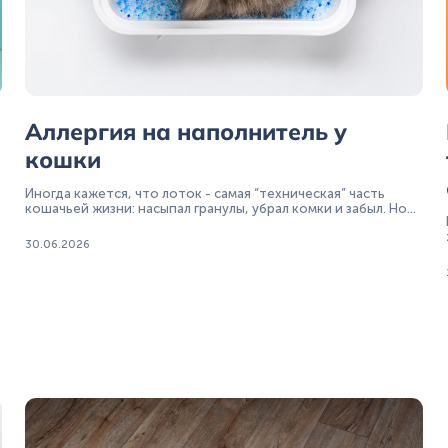
Аллергия на наполнитель у
кошки
Иногда кажется, что лоток - самая “техническая” часть
кошачьей жизни: насыпал гранулы, убрал комки и забыл. Но
стоит поменять наполнитель - и привычная рутина вдруг
превращается в проблему: кошка начинает интенсивно
30.06.2026
чихать рядом с туалетом, трет морду лапой, избегает лотка
или, наоборот, выходит оттуда с покрасневшими
подушечками.