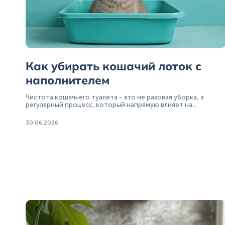
Как убирать кошачий лоток с
наполнителем
Чистота кошачьего туалета - это не разовая уборка, а
регулярный процесс, который напрямую влияет на
поведение животного и атмосферу в доме. Даже самый
спокойный и приученный к туалету кот может начать
30.06.2026
игнорировать лоток, если тот загрязняется или неприятно
пахнет.