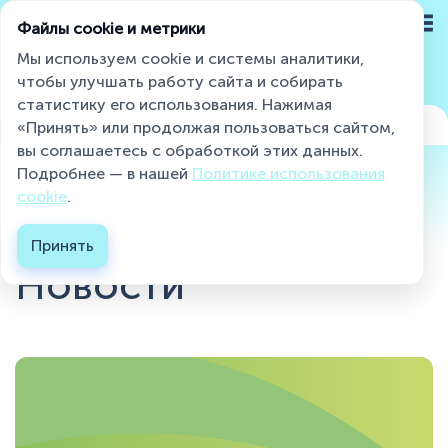
Обратная связь
Файлы cookie и метрики
Мы используем cookie и системы аналитики,
чтобы улучшать работу сайта и собирать
статистику его использования. Нажимая
Miaumi® на страже чистоты и свежести
Новости
Статьи
Породы кошек
«Принять» или продолжая пользоваться сайтом,
вы соглашаетесь с обработкой этих данных.
Подробнее — в нашей
Политике использования
Каталог
cookie
.
Новости...
О бренде
Принять
Новости
Блог
Контакты
Где купить ?
Контакты