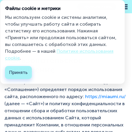
Обратная связь
Файлы cookie и метрики
Мы используем cookie и системы аналитики,
чтобы улучшать работу сайта и собирать
статистику его использования. Нажимая
Miaumi® на страже чистоты и свежести
«Принять» или продолжая пользоваться сайтом,
Пользовательское соглашение...
вы соглашаетесь с обработкой этих данных.
Подробнее — в нашей
Политике использования
Каталог
Пользовательское
cookie
.
соглашение
О бренде
Принять
Настоящее Пользовательское соглашение (далее —
Блог
«Соглашение») определяет порядок использования
Контакты
сайта, расположенного по адресу:
https://miaumi.ru/
(далее — «Сайт») и политику конфиденциальности в
Где купить ?
отношении сбора и обработки пользовательских
данных с использованием Сайта, который
Контакты
принадлежит Компании, в отношении персональных
данных, разрешенных субъектом для передачи.