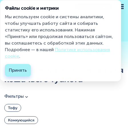
Обратная связь
Файлы cookie и метрики
Мы используем cookie и системы аналитики,
чтобы улучшать работу сайта и собирать
статистику его использования. Нажимая
Miaumi® на страже чистоты и свежести
Все товары
Комкующиеся
Впитывающие
«Принять» или продолжая пользоваться сайтом,
вы соглашаетесь с обработкой этих данных.
Подробнее — в нашей
Политике использования
Каталог
cookie
.
Каталог...
О бренде
Наполнитель без запаха для
Принять
кошачьего туалета
Блог
Контакты
Фильтры
Где купить ?
Тофу
Контакты
Комкующийся