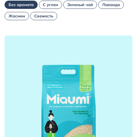
+7 (495) 223-95-39
Без аромата
С углем
Зеленый чай
Лаванда
hello@miaumi.ru
Жасмин
Свежесть