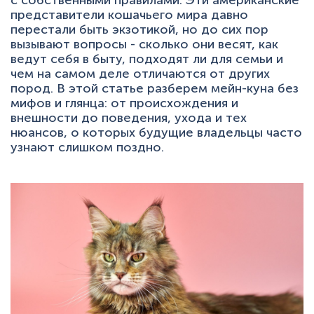
с собственными правилами. Эти американские
+7 (495) 223-95-39
представители кошачьего мира давно
hello@miaumi.ru
перестали быть экзотикой, но до сих пор
вызывают вопросы - сколько они весят, как
ведут себя в быту, подходят ли для семьи и
чем на самом деле отличаются от других
пород. В этой статье разберем мейн-куна без
мифов и глянца: от происхождения и
внешности до поведения, ухода и тех
нюансов, о которых будущие владельцы часто
узнают слишком поздно.