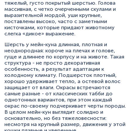
тяжелый, густо покрытый шерстью. Голова
массивная, с четко очерченными скулами и
выразительной мордой, уши крупные,
поставлены высоко, часто с заметными
кисточками, которые придают животному
слегка «дикое» выражение.
Шерсть у мейн-куна длинная, плотная и
неоднородная: короче на плечах и голове,
гуще и длиннее по корпусу и на животе. Такая
структура - не просто декоративная
особенность, а результат адаптации к
холодному климату. Подшерсток плотный,
хорошо удерживает тепло, а остевой волос
защищает от влаги. Окрасы встречаются
самые разные - от классических табби до
однотонных вариантов, при этом каждый
окрас по-своему подчеркивает черты породы.
В целом мейн-кун выглядит солидно и
основательно, но без тяжеловесности:
несмотря на крупный размер, движения у этой
кошки плавные и уверенные.