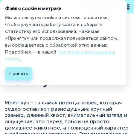
Обратная связь
Файлы cookie и метрики
Мы используем cookie и системы аналитики,
чтобы улучшать работу сайта и собирать
статистику его использования. Нажимая
Miaumi® на страже чистоты и свежести
«Принять» или продолжая пользоваться сайтом,
Породы кошек
Мейн-кун...
вы соглашаетесь с обработкой этих данных.
Подробнее — в нашей
Политике использования
Каталог
cookie
.
02.04.2026
О бренде
Принять
Мейн-кун
Блог
Контакты
Мейн-кун - та самая порода кошек, которая
Где купить ?
редко оставляет равнодушным: крупный
размер, длинный хвост, внимательный взгляд и
ощущение, что перед тобой не просто
Контакты
домашнее животное, а полноценный характер