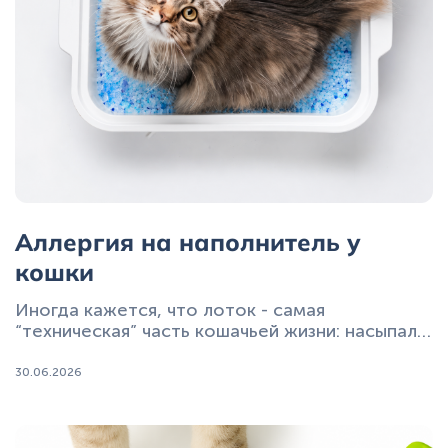
Аллергия на наполнитель у
кошки
Иногда кажется, что лоток - самая
“техническая” часть кошачьей жизни: насыпал
гранулы, убрал комки и забыл. Но стоит
поменять наполнитель - и привычная рутина
30.06.2026
вдруг превращается в проблему: кошка
начинает интенсивно чихать рядом с
туалетом, трет морду лапой, избегает лотка