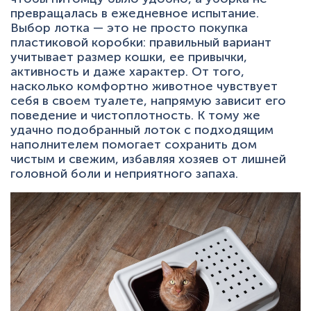
+7 (495) 223-95-39
превращалась в ежедневное испытание.
hello@miaumi.ru
Выбор лотка — это не просто покупка
пластиковой коробки: правильный вариант
учитывает размер кошки, ее привычки,
активность и даже характер. От того,
насколько комфортно животное чувствует
себя в своем туалете, напрямую зависит его
поведение и чистоплотность. К тому же
удачно подобранный лоток с подходящим
наполнителем помогает сохранить дом
чистым и свежим, избавляя хозяев от лишней
головной боли и неприятного запаха.