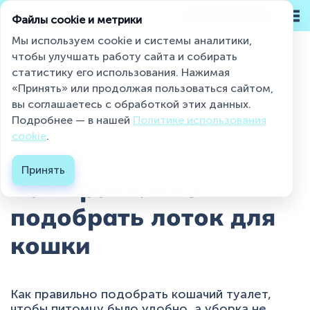
Обратная связь
Файлы cookie и метрики
Мы используем cookie и системы аналитики,
чтобы улучшать работу сайта и собирать
статистику его использования. Нажимая
Miaumi® на страже чистоты и свежести
«Принять» или продолжая пользоваться сайтом,
Статьи
Как правильно подобрать лоток ...
вы соглашаетесь с обработкой этих данных.
Подробнее — в нашей
Политике использования
Каталог
cookie
.
12.02.2026
О бренде
Принять
Как правильно
Блог
подобрать лоток для
Контакты
кошки
Где купить ?
Контакты
Как правильно подобрать кошачий туалет,
чтобы питомцу было удобно, а уборка не