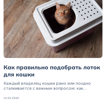
Как правильно подобрать лоток
для кошки
Каждый владелец кошки рано или поздно
сталкивается с важным вопросом: как
правильно подобрать кошачий туалет, чтобы
питомцу было удобно, а уборка не
12.02.2026
превращалась в ежедневное испытание.