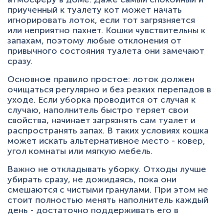
+7 (495) 223-95-39
приученный к туалету кот может начать
hello@miaumi.ru
игнорировать лоток, если тот загрязняется
или неприятно пахнет. Кошки чувствительны к
запахам, поэтому любые отклонения от
привычного состояния туалета они замечают
сразу.
Основное правило простое: лоток должен
очищаться регулярно и без резких перепадов в
уходе. Если уборка проводится от случая к
случаю, наполнитель быстро теряет свои
свойства, начинает загрязнять сам туалет и
распространять запах. В таких условиях кошка
может искать альтернативное место - ковер,
угол комнаты или мягкую мебель.
Важно не откладывать уборку. Отходы лучше
убирать сразу, не дожидаясь, пока они
смешаются с чистыми гранулами. При этом не
стоит полностью менять наполнитель каждый
день - достаточно поддерживать его в