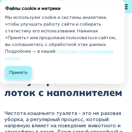
Обратная связь
Файлы cookie и метрики
Мы используем cookie и системы аналитики,
чтобы улучшать работу сайта и собирать
статистику его использования. Нажимая
Miaumi® на страже чистоты и свежести
«Принять» или продолжая пользоваться сайтом,
Статьи
Как убирать кошачий лоток с на...
вы соглашаетесь с обработкой этих данных.
Подробнее — в нашей
Политике использования
Каталог
cookie
.
30.06.2026
О бренде
Принять
Как убирать кошачий
Блог
лоток с наполнителем
Контакты
Где купить ?
Чистота кошачьего туалета - это не разовая
уборка, а регулярный процесс, который
Контакты
напрямую влияет на поведение животного и
атмосферу в доме. Даже самый спокойный и