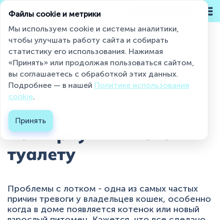
Обратная связь
Файлы cookie и метрики
Мы используем cookie и системы аналитики,
чтобы улучшать работу сайта и собирать
статистику его использования. Нажимая
Miaumi® на страже чистоты и свежести
«Принять» или продолжая пользоваться сайтом,
Статьи
Как приучить кота к туалету...
вы соглашаетесь с обработкой этих данных.
Подробнее — в нашей
Политике использования
Каталог
cookie
.
26.05.2026
О бренде
Принять
Как приучить кота к
Блог
туалету
Контакты
Где купить ?
Проблемы с лотком - одна из самых частых
причин тревоги у владельцев кошек, особенно
Контакты
когда в доме появляется котенок или новый
взрослый питомец. Кажется, что все сделано