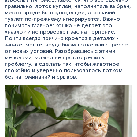
+7 (495) 223-95-39
правильно: лоток куплен, наполнитель выбран,
hello@miaumi.ru
место вроде бы подходящее, а кошачий
туалет по-прежнему игнорируется. Важно
понимать главное: кошка не делает это
«назло» и не проверяет вас на терпение.
Почти всегда причина кроется в деталях -
запахе, месте, неудобном лотке или стрессе
от новых условий. Разобравшись с этими
мелочами, можно не просто решить
проблему, а сделать так, чтобы животное
спокойно и уверенно пользовалось лотком
без напоминаний и срывов.