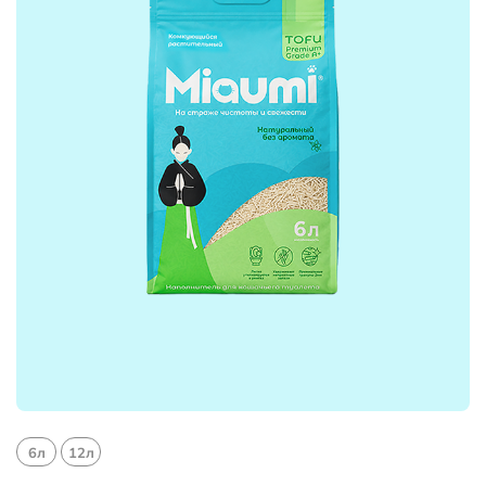
6л
12л