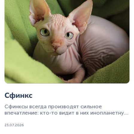
Сфинкс
Сфинксы всегда производят сильное
впечатление: кто-то видит в них инопланетную
красоту, кто-то - удивительную харизму, но
равнодушных почти не бывает.
23.07.2026