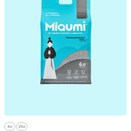
6л
20л