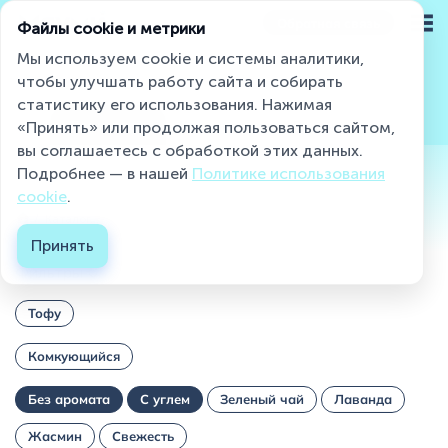
Обратная связь
Файлы cookie и метрики
Мы используем cookie и системы аналитики,
чтобы улучшать работу сайта и собирать
статистику его использования. Нажимая
Miaumi® на страже чистоты и свежести
Все товары
Комкующиеся
Впитывающие
«Принять» или продолжая пользоваться сайтом,
вы соглашаетесь с обработкой этих данных.
Подробнее — в нашей
Политике использования
Каталог
cookie
.
Каталог...
О бренде
Принять
Фильтры
Блог
Тофу
Контакты
Комкующийся
Где купить ?
Без аромата
С углем
Зеленый чай
Лаванда
Контакты
Жасмин
Свежесть