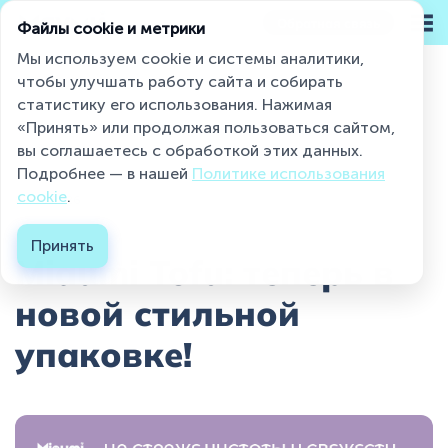
Обратная связь
Файлы cookie и метрики
Мы используем cookie и системы аналитики,
чтобы улучшать работу сайта и собирать
статистику его использования. Нажимая
Miaumi® на страже чистоты и свежести
«Принять» или продолжая пользоваться сайтом,
Новости
Miaumi Tofu: теперь в новой ст...
вы соглашаетесь с обработкой этих данных.
Подробнее — в нашей
Политике использования
Каталог
cookie
.
22.06.2026
О бренде
Принять
Miaumi Tofu: теперь в
Блог
новой стильной
Контакты
упаковке!
Где купить ?
Контакты