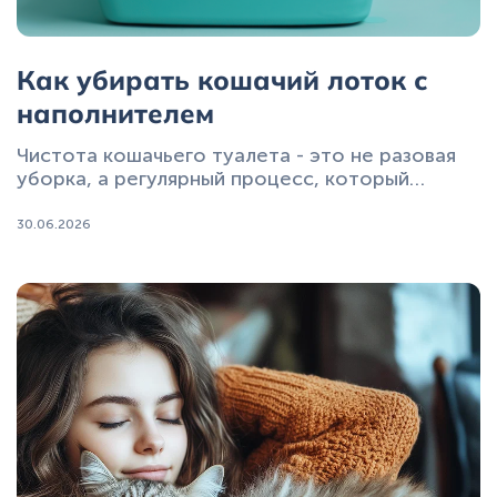
Как убирать кошачий лоток с
наполнителем
Чистота кошачьего туалета - это не разовая
уборка, а регулярный процесс, который
напрямую влияет на поведение животного и
атмосферу в доме. Даже самый спокойный и
30.06.2026
приученный к туалету кот может начать
игнорировать лоток, если тот загрязняется
или неприятно пахнет.